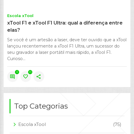
Escola xTool
xTool F1 e xTool F1 Ultra: qual a diferença entre
elas?
Se você é um artesão a laser, deve ter ouvido que a xTool
lançou recentemente a xTool F1 Ultra, um sucessor do
seu gravador a laser portátil mais rápido, a xTool F1.
Curioso...
0
13
comment
favorite
share
Top Categorias
Escola xTool
(75)
arrow_forward_ios