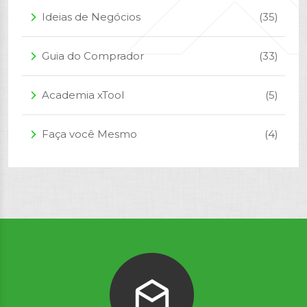
Ideias de Negócios
(35)
arrow_forward_ios
Guia do Comprador
(33)
arrow_forward_ios
Academia xTool
(5)
arrow_forward_ios
Faça você Mesmo
(4)
arrow_forward_ios