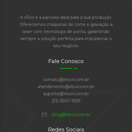
A xTool é a parceira ideal para a sua produção.
Oferecemos máquinas de corte e gravação a
laser com tecnologia de ponta, garantindo
sempre a solução perfeita para impulsionar o
seu negócio.
Fale Conosco
contato@xtool.com.br
atendimento@xtool.com.br
suporte@xtool.com.br
(31) 3500-1825
mail
blog@xtool.com.br
Redes Sociais