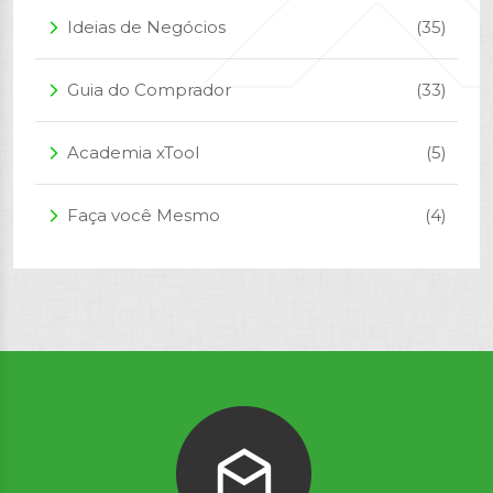
Ideias de Negócios
(35)
arrow_forward_ios
Guia do Comprador
(33)
arrow_forward_ios
Academia xTool
(5)
arrow_forward_ios
Faça você Mesmo
(4)
arrow_forward_ios