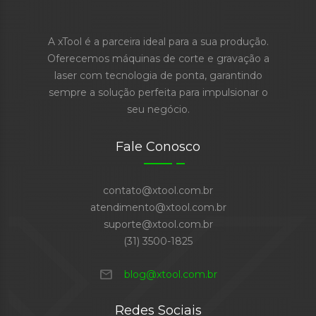
A xTool é a parceira ideal para a sua produção.
Oferecemos máquinas de corte e gravação a
laser com tecnologia de ponta, garantindo
sempre a solução perfeita para impulsionar o
seu negócio.
Fale Conosco
contato@xtool.com.br
atendimento@xtool.com.br
suporte@xtool.com.br
(31) 3500-1825
mail
blog@xtool.com.br
Redes Sociais