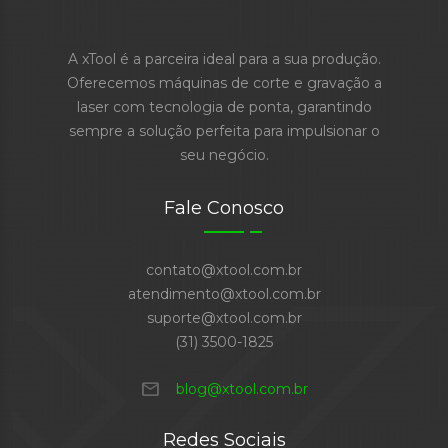
A xTool é a parceira ideal para a sua produção.
Oferecemos máquinas de corte e gravação a
laser com tecnologia de ponta, garantindo
sempre a solução perfeita para impulsionar o
seu negócio.
Fale Conosco
contato@xtool.com.br
atendimento@xtool.com.br
suporte@xtool.com.br
(31) 3500-1825
mail
blog@xtool.com.br
Redes Sociais