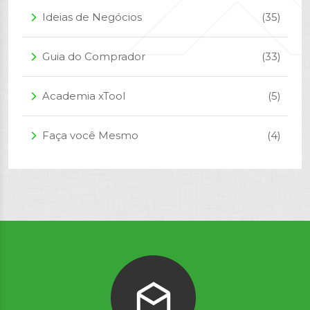
Ideias de Negócios
(35)
arrow_forward_ios
Guia do Comprador
(33)
arrow_forward_ios
Academia xTool
(5)
arrow_forward_ios
Faça você Mesmo
(4)
arrow_forward_ios