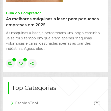
Guia do Comprador
As melhores máquinas a laser para pequenas
empresas em 2025
As máquinas a laser já percorreram um longo caminho!
Já se foi o tempo em que eram apenas máquinas
volumosas e caras, destinadas apenas às grandes
indústrias. Agora, eles...
0
2
comment
favorite
share
Top Categorias
Escola xTool
(75)
arrow_forward_ios