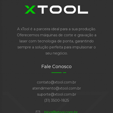
A xTool é a parceira ideal para a sua produção.
Oferecemos máquinas de corte e gravação a
laser com tecnologia de ponta, garantindo
sempre a solução perfeita para impulsionar o
seu negócio.
Fale Conosco
contato@xtool.com.br
atendimento@xtool.com.br
suporte@xtool.com.br
(31) 3500-1825
mail
blog@xtool.com.br