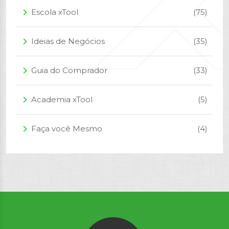
Escola xTool
(75)
arrow_forward_ios
Ideias de Negócios
(35)
arrow_forward_ios
Guia do Comprador
(33)
arrow_forward_ios
Academia xTool
(5)
arrow_forward_ios
Faça você Mesmo
(4)
arrow_forward_ios