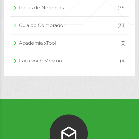
Ideias de Negócios
(35)
arrow_forward_ios
Guia do Comprador
(33)
arrow_forward_ios
Academia xTool
(5)
arrow_forward_ios
Faça você Mesmo
(4)
arrow_forward_ios