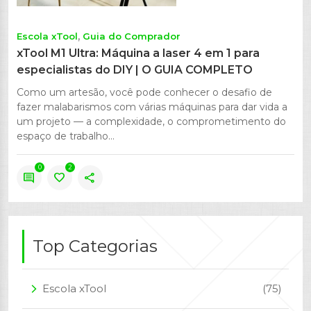
Escola xTool
Guia do Comprador
xTool M1 Ultra: Máquina a laser 4 em 1 para
especialistas do DIY | O GUIA COMPLETO
Como um artesão, você pode conhecer o desafio de
fazer malabarismos com várias máquinas para dar vida a
um projeto — a complexidade, o comprometimento do
espaço de trabalho...
0
2
comment
favorite
share
Top Categorias
Escola xTool
(75)
arrow_forward_ios