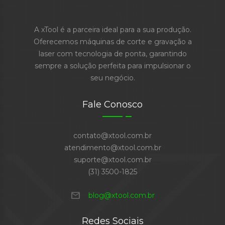
A xTool é a parceira ideal para a sua produção.
Oferecemos máquinas de corte e gravação a
laser com tecnologia de ponta, garantindo
sempre a solução perfeita para impulsionar o
seu negócio.
Fale Conosco
contato@xtool.com.br
atendimento@xtool.com.br
suporte@xtool.com.br
(31) 3500-1825
mail
blog@xtool.com.br
Redes Sociais