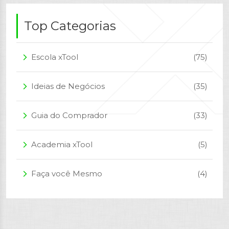
Top Categorias
Escola xTool
(75)
arrow_forward_ios
Ideias de Negócios
(35)
arrow_forward_ios
Guia do Comprador
(33)
arrow_forward_ios
Academia xTool
(5)
arrow_forward_ios
Faça você Mesmo
(4)
arrow_forward_ios