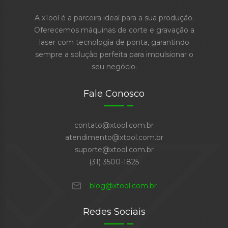
A xTool é a parceira ideal para a sua produção.
Oferecemos máquinas de corte e gravação a
laser com tecnologia de ponta, garantindo
sempre a solução perfeita para impulsionar o
seu negócio.
Fale Conosco
contato@xtool.com.br
atendimento@xtool.com.br
suporte@xtool.com.br
(31) 3500-1825
mail
blog@xtool.com.br
Redes Sociais