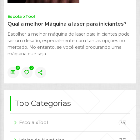
Escola xTool
Qual a melhor Máquina a laser para iniciantes?
Escolher a melhor máquina de laser para iniciantes pode
ser um desafio, especialmente com tantas opções no
mercado. No entanto, se você está procurando uma
máquina que seja...
0
0
comment
favorite
share
Top Categorias
Escola xTool
(75)
arrow_forward_ios