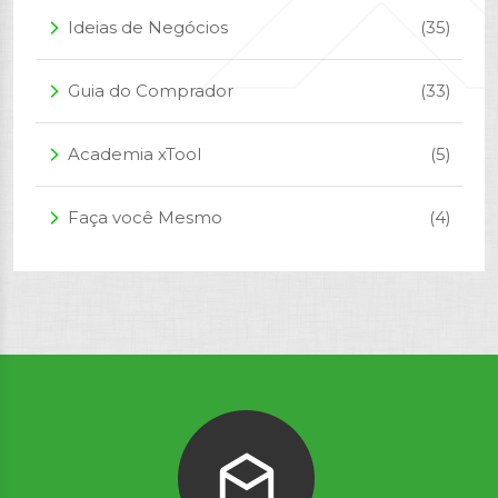
Ideias de Negócios
(35)
arrow_forward_ios
Guia do Comprador
(33)
arrow_forward_ios
Academia xTool
(5)
arrow_forward_ios
Faça você Mesmo
(4)
arrow_forward_ios