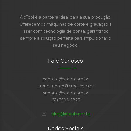
A xTool é a parceira ideal para a sua produção.
Oferecemos máquinas de corte e gravação a
laser com tecnologia de ponta, garantindo
sempre a solução perfeita para impulsionar o
seu negócio.
Fale Conosco
contato@xtool.com.br
atendimento@xtool.com.br
suporte@xtool.com.br
(31) 3500-1825
mail
blog@xtool.com.br
Redes Sociais