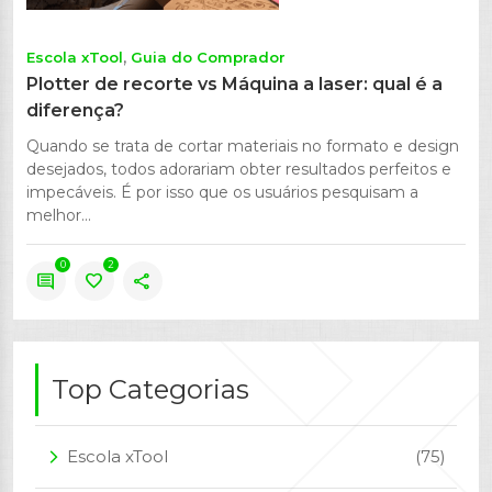
Escola xTool
Guia do Comprador
Plotter de recorte vs Máquina a laser: qual é a
diferença?
Quando se trata de cortar materiais no formato e design
desejados, todos adorariam obter resultados perfeitos e
impecáveis. É por isso que os usuários pesquisam a
melhor...
0
2
comment
favorite
share
Top Categorias
Escola xTool
(75)
arrow_forward_ios