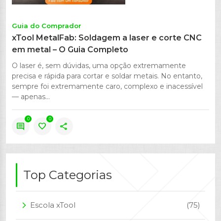
Guia do Comprador
xTool MetalFab: Soldagem a laser e corte CNC
em metal – O Guia Completo
O laser é, sem dúvidas, uma opção extremamente
precisa e rápida para cortar e soldar metais. No entanto,
sempre foi extremamente caro, complexo e inacessível
— apenas...
0
0
comment
favorite
share
Top Categorias
Escola xTool
(75)
arrow_forward_ios