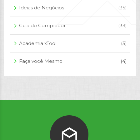
Ideias de Negócios
(35)
arrow_forward_ios
Guia do Comprador
(33)
arrow_forward_ios
Academia xTool
(5)
arrow_forward_ios
Faça você Mesmo
(4)
arrow_forward_ios