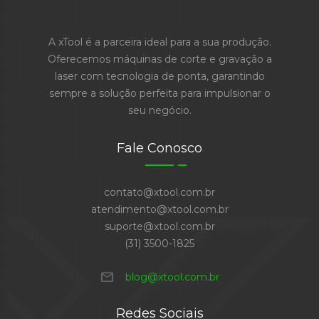
A xTool é a parceira ideal para a sua produção.
Oferecemos máquinas de corte e gravação a
laser com tecnologia de ponta, garantindo
sempre a solução perfeita para impulsionar o
seu negócio.
Fale Conosco
contato@xtool.com.br
atendimento@xtool.com.br
suporte@xtool.com.br
(31) 3500-1825
mail
blog@xtool.com.br
Redes Sociais