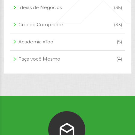
Ideias de Negócios
(35)
arrow_forward_ios
Guia do Comprador
(33)
arrow_forward_ios
Academia xTool
(5)
arrow_forward_ios
Faça você Mesmo
(4)
arrow_forward_ios