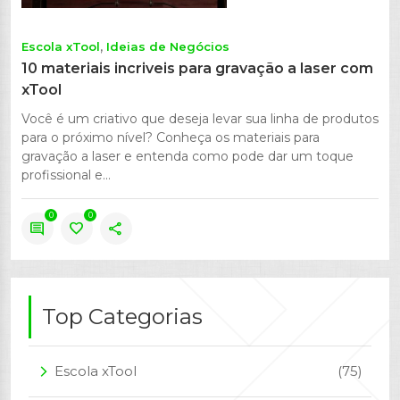
Escola xTool
Ideias de Negócios
10 materiais incriveis para gravação a laser com
xTool
Você é um criativo que deseja levar sua linha de produtos
para o próximo nível? Conheça os materiais para
gravação a laser e entenda como pode dar um toque
profissional e...
0
0
comment
favorite
share
Top Categorias
Escola xTool
(75)
arrow_forward_ios