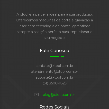
A xTool é a parceira ideal para a sua produção.
Oferecemos máquinas de corte e gravação a
laser com tecnologia de ponta, garantindo
sempre a solução perfeita para impulsionar o
seu negócio.
Fale Conosco
contato@xtool.com.br
atendimento@xtool.com.br
suporte@xtool.com.br
(31) 3500-1825
mail
blog@xtool.com.br
Redes Sociais