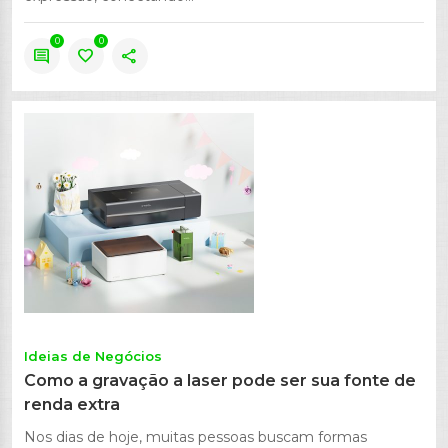
0
0
comment
favorite
share
Ideias de Negócios
Como a gravação a laser pode ser sua fonte de
renda extra
Nos dias de hoje, muitas pessoas buscam formas