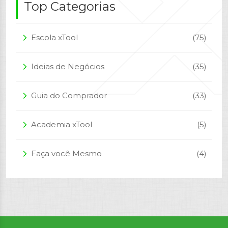
Top Categorias
Escola xTool
(75)
arrow_forward_ios
Ideias de Negócios
(35)
arrow_forward_ios
Guia do Comprador
(33)
arrow_forward_ios
Academia xTool
(5)
arrow_forward_ios
Faça você Mesmo
(4)
arrow_forward_ios