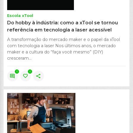
Escola xTool
Do hobby à indústria: como a xTool se tornou
referência em tecnologia a laser acessível
A transformação do mercado maker e o papel da xTool
com tecnologia a laser Nos últimos anos, o mercado
maker e a cultura do “faça você mesmo” (DIY)
cresceram...
0
0
comment
favorite
share