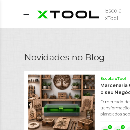
Escola
menu
xTool
Novidades no Blog
Escola xTool
Marcenaria C
o seu Negóc
O mercado de 
transformação 
planejados so
0
0