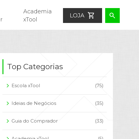
Academia
shopping_cart
search
LOJA
r
xTool
Top Categorias
Escola xTool
(75)
arrow_forward_ios
Ideias de Negócios
(35)
arrow_forward_ios
Guia do Comprador
(33)
arrow_forward_ios
Academia xTool
(5)
arrow_forward_ios