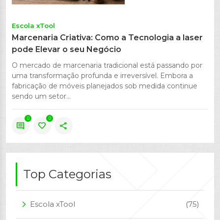
Escola xTool
Marcenaria Criativa: Como a Tecnologia a laser
pode Elevar o seu Negócio
O mercado de marcenaria tradicional está passando por
uma transformação profunda e irreversível. Embora a
fabricação de móveis planejados sob medida continue
sendo um setor...
0
0
comment
favorite
share
Top Categorias
Escola xTool
(75)
arrow_forward_ios