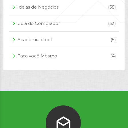
Ideias de Negócios
(35)
arrow_forward_ios
Guia do Comprador
(33)
arrow_forward_ios
Academia xTool
(5)
arrow_forward_ios
Faça você Mesmo
(4)
arrow_forward_ios