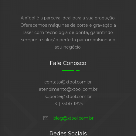
A xTool é a parceira ideal para a sua produção.
Oferecemos máquinas de corte e gravação a
laser com tecnologia de ponta, garantindo
sempre a solução perfeita para impulsionar o
seu negócio.
Fale Conosco
contato@xtool.com.br
atendimento@xtool.com.br
suporte@xtool.com.br
(31) 3500-1825
mail
blog@xtool.com.br
Redes Sociais