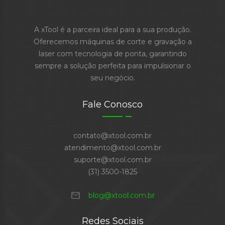
A xTool é a parceira ideal para a sua produção.
Oferecemos máquinas de corte e gravação a
laser com tecnologia de ponta, garantindo
sempre a solução perfeita para impulsionar o
seu negócio.
Fale Conosco
contato@xtool.com.br
atendimento@xtool.com.br
suporte@xtool.com.br
(31) 3500-1825
mail
blog@xtool.com.br
Redes Sociais