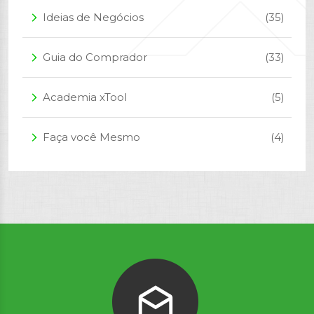
Ideias de Negócios
(35)
arrow_forward_ios
Guia do Comprador
(33)
arrow_forward_ios
Academia xTool
(5)
arrow_forward_ios
Faça você Mesmo
(4)
arrow_forward_ios