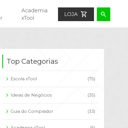
Academia
shopping_cart
search
LOJA
r
xTool
Top Categorias
Escola xTool
(75)
arrow_forward_ios
Ideias de Negócios
(35)
arrow_forward_ios
Guia do Comprador
(33)
arrow_forward_ios
Academia xTool
(5)
arrow_forward_ios