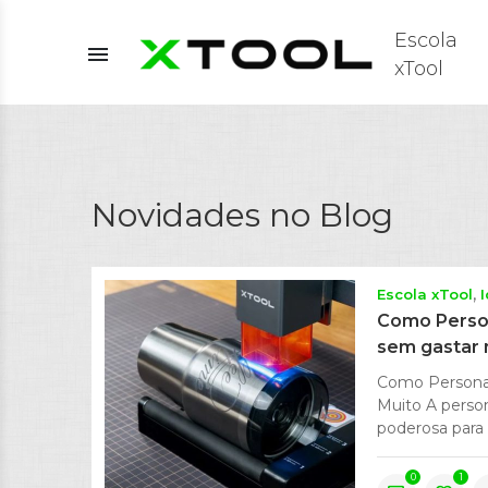
Escola
menu
xTool
Novidades no Blog
Escola xTool
Como Person
sem gastar 
Como Personal
Muito A perso
poderosa para 
0
1