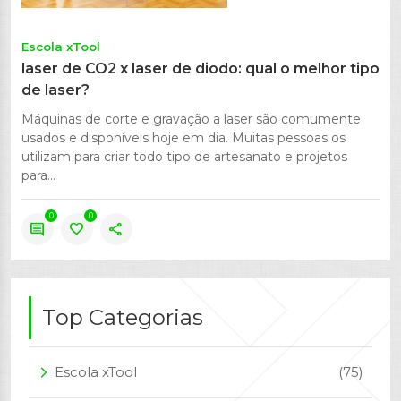
Escola xTool
laser de CO2 x laser de diodo: qual o melhor tipo
de laser?
Máquinas de corte e gravação a laser são comumente
usados ​​​​e disponíveis hoje em dia. Muitas pessoas os
utilizam para criar todo tipo de artesanato e projetos
para...
0
0
comment
favorite
share
Top Categorias
Escola xTool
(75)
arrow_forward_ios