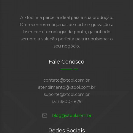
A xTool é a parceira ideal para a sua produção.
Oferecemos máquinas de corte e gravação a
laser com tecnologia de ponta, garantindo
sempre a solução perfeita para impulsionar o
seu negócio.
Fale Conosco
contato@xtool.com.br
atendimento@xtool.com.br
suporte@xtool.com.br
(31) 3500-1825
mail
blog@xtool.com.br
Redes Sociais