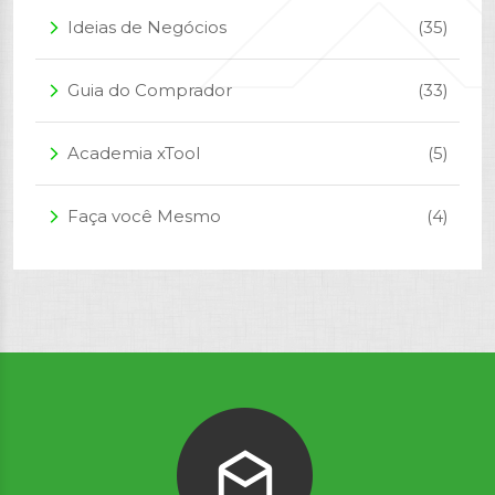
Ideias de Negócios
(35)
arrow_forward_ios
Guia do Comprador
(33)
arrow_forward_ios
Academia xTool
(5)
arrow_forward_ios
Faça você Mesmo
(4)
arrow_forward_ios