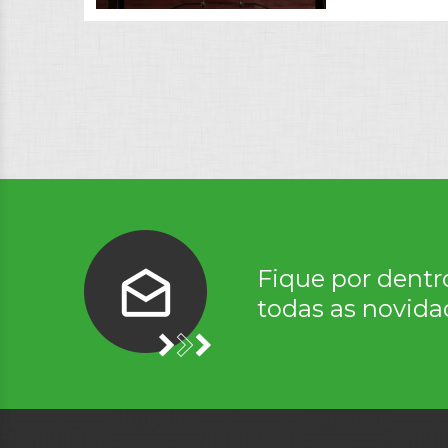
Fique por dentr
todas as novida