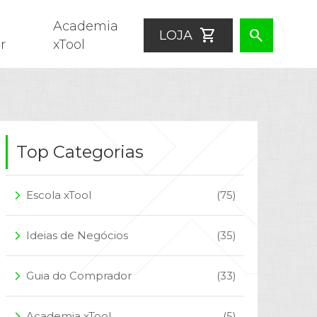
Academia
shopping_cart
search
LOJA
r
xTool
Top Categorias
Escola xTool
(75)
arrow_forward_ios
Ideias de Negócios
(35)
arrow_forward_ios
Guia do Comprador
(33)
arrow_forward_ios
Academia xTool
(5)
arrow_forward_ios