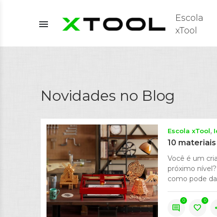
Escola
menu
xTool
Novidades no Blog
Escola xTool
10 materiais
Você é um cria
próximo nível?
como pode dar 
0
0
comment
favorite
s