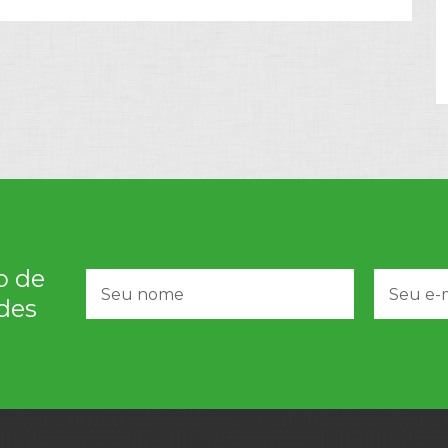
o de
des