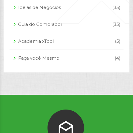
Ideias de Negócios
(35)
arrow_forward_ios
Guia do Comprador
(33)
arrow_forward_ios
Academia xTool
(5)
arrow_forward_ios
Faça você Mesmo
(4)
arrow_forward_ios