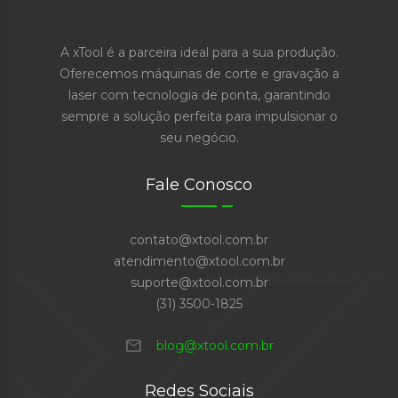
A xTool é a parceira ideal para a sua produção.
Oferecemos máquinas de corte e gravação a
laser com tecnologia de ponta, garantindo
sempre a solução perfeita para impulsionar o
seu negócio.
Fale Conosco
contato@xtool.com.br
atendimento@xtool.com.br
suporte@xtool.com.br
(31) 3500-1825
mail
blog@xtool.com.br
Redes Sociais