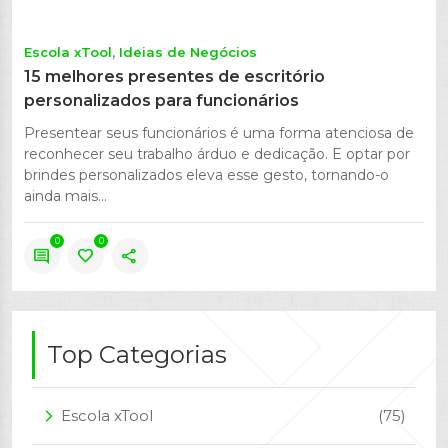
Escola xTool
Ideias de Negócios
15 melhores presentes de escritório
personalizados para funcionários
Presentear seus funcionários é uma forma atenciosa de
reconhecer seu trabalho árduo e dedicação. E optar por
brindes personalizados eleva esse gesto, tornando-o
ainda mais...
0
0
comment
favorite
share
Top Categorias
Escola xTool
(75)
arrow_forward_ios