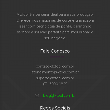
A xTool é a parceira ideal para a sua produção.
Oferecemos máquinas de corte e gravação a
laser com tecnologia de ponta, garantindo
sempre a solução perfeita para impulsionar o
seu negócio.
Fale Conosco
contato@xtool.com.br
atendimento@xtool.com.br
suporte@xtool.com.br
(31) 3500-1825
mail
blog@xtool.com.br
Redes Sociais