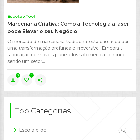
Escola xTool
Marcenaria Criativa: Como a Tecnologia a laser
pode Elevar o seu Negócio
O mercado de marcenaria tradicional está passando por
uma transformação profunda e irreversível. Embora a
fabricação de móveis planejados sob medida continue
sendo um setor...
0
0
comment
favorite
share
Top Categorias
Escola xTool
(75)
arrow_forward_ios