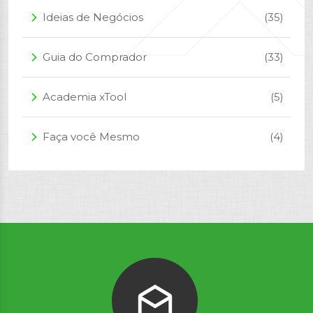
Ideias de Negócios
(35)
arrow_forward_ios
Guia do Comprador
(33)
arrow_forward_ios
Academia xTool
(5)
arrow_forward_ios
Faça você Mesmo
(4)
arrow_forward_ios