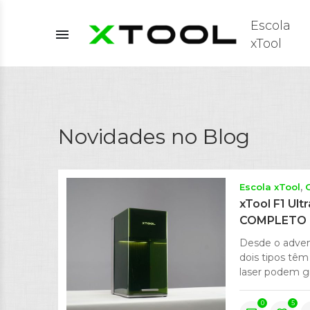
Escola
menu
xTool
Novidades no Blog
Escola xTool
xTool F1 Ult
COMPLETO
Desde o adven
dois tipos têm
laser podem gr
0
5