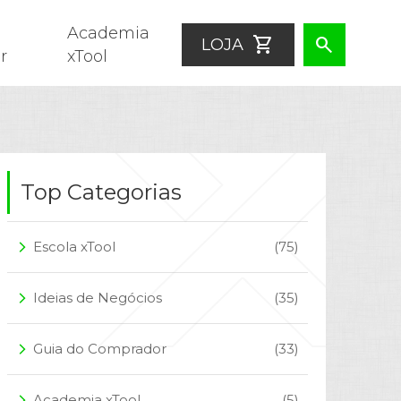
Academia
shopping_cart
search
LOJA
r
xTool
Top Categorias
Escola xTool
(75)
arrow_forward_ios
Ideias de Negócios
(35)
arrow_forward_ios
Guia do Comprador
(33)
arrow_forward_ios
Academia xTool
(5)
arrow_forward_ios