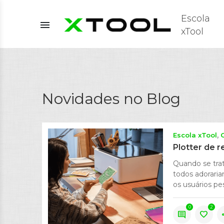
Escola
menu
xTool
Novidades no Blog
Escola xTool
Plotter de r
Quando se trat
todos adoraria
os usuários pe
0
2
comment
favorite
s