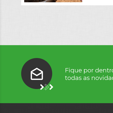
Fique por dentr
todas as novida