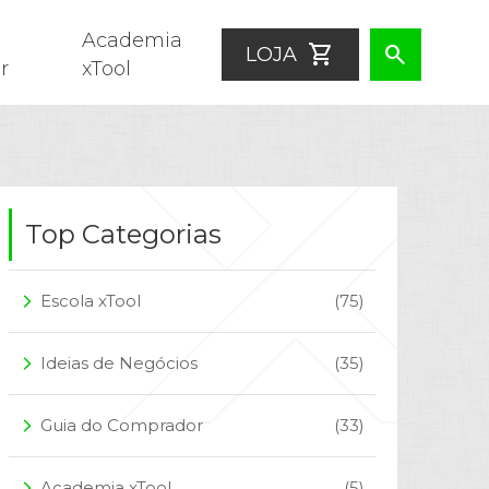
Academia
shopping_cart
search
LOJA
r
xTool
Top Categorias
Escola xTool
(75)
arrow_forward_ios
Ideias de Negócios
(35)
arrow_forward_ios
Guia do Comprador
(33)
arrow_forward_ios
Academia xTool
(5)
arrow_forward_ios