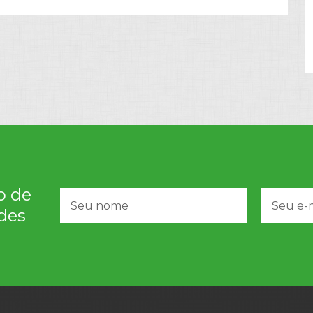
o de
des