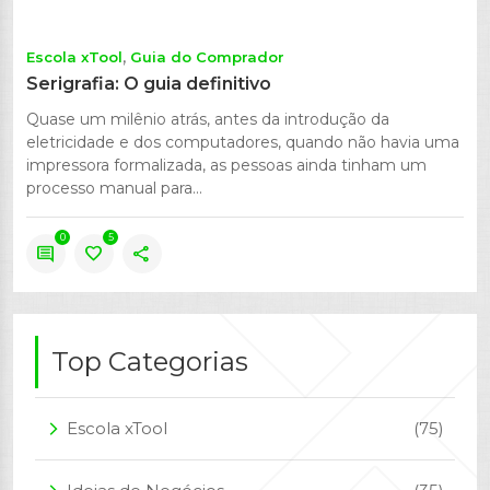
Escola xTool
Guia do Comprador
Serigrafia: O guia definitivo
Quase um milênio atrás, antes da introdução da
eletricidade e dos computadores, quando não havia uma
impressora formalizada, as pessoas ainda tinham um
processo manual para...
0
5
comment
favorite
share
Top Categorias
Escola xTool
(75)
arrow_forward_ios