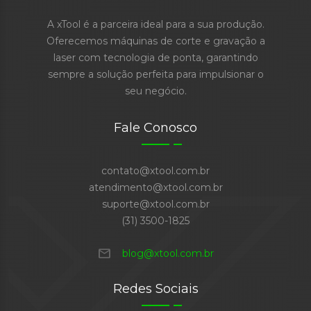
A xTool é a parceira ideal para a sua produção.
Oferecemos máquinas de corte e gravação a
laser com tecnologia de ponta, garantindo
sempre a solução perfeita para impulsionar o
seu negócio.
Fale Conosco
contato@xtool.com.br
atendimento@xtool.com.br
suporte@xtool.com.br
(31) 3500-1825
mail
blog@xtool.com.br
Redes Sociais