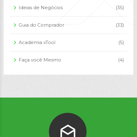
Ideias de Negócios
(35)
arrow_forward_ios
Guia do Comprador
(33)
arrow_forward_ios
Academia xTool
(5)
arrow_forward_ios
Faça você Mesmo
(4)
arrow_forward_ios