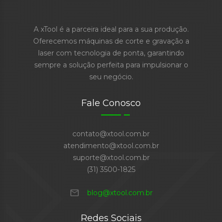
A xTool é a parceira ideal para a sua produção.
Oferecemos máquinas de corte e gravação a
laser com tecnologia de ponta, garantindo
sempre a solução perfeita para impulsionar o
seu negócio.
Fale Conosco
contato@xtool.com.br
atendimento@xtool.com.br
suporte@xtool.com.br
(31) 3500-1825
mail
blog@xtool.com.br
Redes Sociais