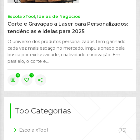
Escola xTool
Ideias de Negócios
Corte e Gravação a Laser para Personalizados:
tendências e ideias para 2025
O universo dos produtos personalizados tem ganhado
cada vez mais espaço no mercado, impulsionado pela
busca por exclusividade, criatividade e inovação. Em
paralelo, o corte e...
0
0
comment
favorite
share
Top Categorias
Escola xTool
(75)
arrow_forward_ios