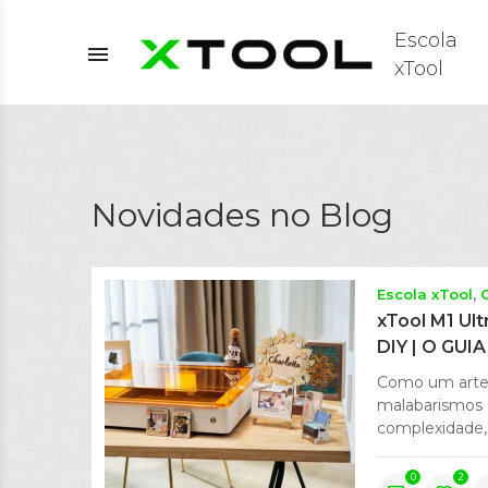
Escola
menu
xTool
Novidades no Blog
Escola xTool
xTool M1 Ult
DIY | O GU
Como um artes
malabarismos 
complexidade,
0
2