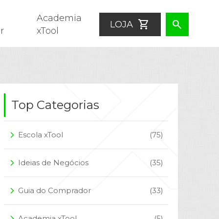
Academia
shopping_cart
search
LOJA
r
xTool
Top Categorias
Escola xTool
(75)
arrow_forward_ios
Ideias de Negócios
(35)
arrow_forward_ios
Guia do Comprador
(33)
arrow_forward_ios
Academia xTool
(5)
arrow_forward_ios