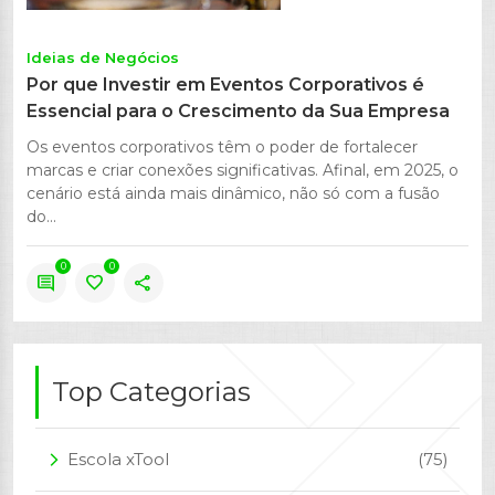
Ideias de Negócios
Por que Investir em Eventos Corporativos é
Essencial para o Crescimento da Sua Empresa
Os eventos corporativos têm o poder de fortalecer
marcas e criar conexões significativas. Afinal, em 2025, o
cenário está ainda mais dinâmico, não só com a fusão
do...
0
0
comment
favorite
share
Top Categorias
Escola xTool
(75)
arrow_forward_ios