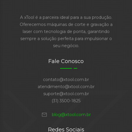
A xTool é a parceira ideal para a sua produção.
Oferecemos máquinas de corte e gravação a
laser com tecnologia de ponta, garantindo
sempre a solução perfeita para impulsionar o
seu negócio.
Fale Conosco
contato@xtool.com.br
atendimento@xtool.com.br
suporte@xtool.com.br
(31) 3500-1825
mail
blog@xtool.com.br
Redes Sociais