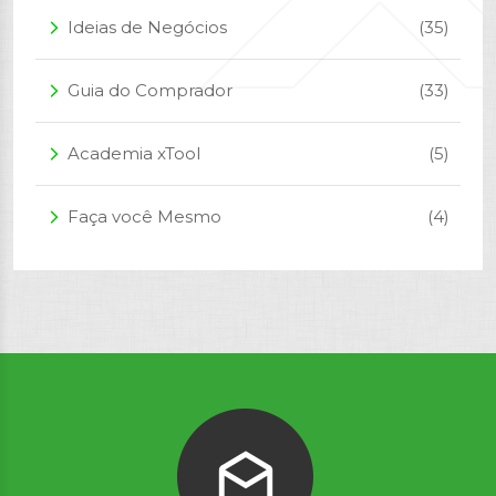
Ideias de Negócios
(35)
arrow_forward_ios
Guia do Comprador
(33)
arrow_forward_ios
Academia xTool
(5)
arrow_forward_ios
Faça você Mesmo
(4)
arrow_forward_ios