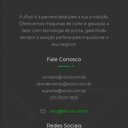
A xTool é a parceira ideal para a sua produção.
Oferecemos máquinas de corte e gravação a
laser com tecnologia de ponta, garantindo
sempre a solução perfeita para impulsionar o
seu negócio.
Fale Conosco
contato@xtool.com.br
atendimento@xtool.com.br
suporte@xtool.com.br
(31) 3500-1825
mail
blog@xtool.com.br
Redes Sociais