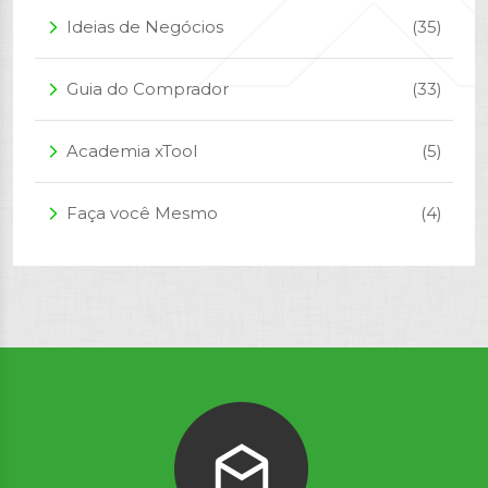
Ideias de Negócios
(35)
arrow_forward_ios
Guia do Comprador
(33)
arrow_forward_ios
Academia xTool
(5)
arrow_forward_ios
Faça você Mesmo
(4)
arrow_forward_ios