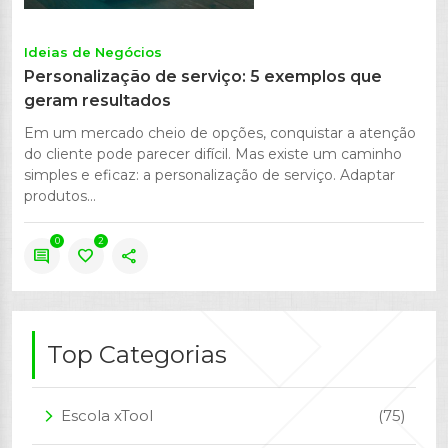
Ideias de Negócios
Personalização de serviço: 5 exemplos que
geram resultados
Em um mercado cheio de opções, conquistar a atenção
do cliente pode parecer difícil. Mas existe um caminho
simples e eficaz: a personalização de serviço. Adaptar
produtos...
0
2
comment
favorite
share
Top Categorias
Escola xTool
(75)
arrow_forward_ios