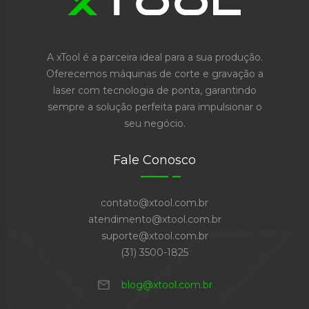
A xTool é a parceira ideal para a sua produção.
Oferecemos máquinas de corte e gravação a
laser com tecnologia de ponta, garantindo
sempre a solução perfeita para impulsionar o
seu negócio.
Fale Conosco
contato@xtool.com.br
atendimento@xtool.com.br
suporte@xtool.com.br
(31) 3500-1825
mail
blog@xtool.com.br