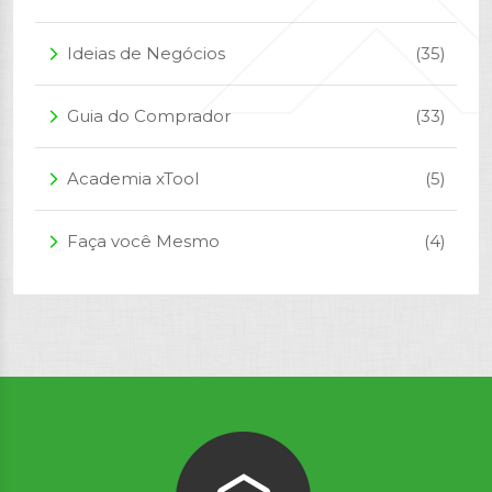
Ideias de Negócios
(35)
arrow_forward_ios
Guia do Comprador
(33)
arrow_forward_ios
Academia xTool
(5)
arrow_forward_ios
Faça você Mesmo
(4)
arrow_forward_ios