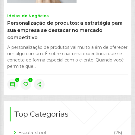
Ideias de Negócios
Personalização de produtos: a estratégia para
sua empresa se destacar no mercado
competitivo
A personalização de produtos vai muito além de oferecer
um algo comum. É sobre criar uma experiência que se
conecte de forma especial com o cliente. Quando você
permite que...
0
5
comment
favorite
share
Top Categorias
Escola xTool
(75)
arrow_forward_ios