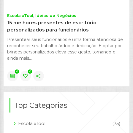
Escola xTool
Ideias de Negócios
15 melhores presentes de escritório
personalizados para funcionários
Presentear seus funcionários é uma forma atenciosa de
reconhecer seu trabalho árduo e dedicação. E optar por
brindes personalizados eleva esse gesto, tornando-o
ainda mais...
0
0
comment
favorite
share
Top Categorias
Escola xTool
(75)
arrow_forward_ios