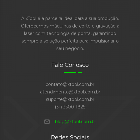
A xTool é a parceira ideal para a sua produção.
Oferecemos máquinas de corte e gravação a
laser com tecnologia de ponta, garantindo
sempre a solução perfeita para impulsionar o
seu negócio.
Fale Conosco
contato@xtool.com.br
atendimento@xtool.com.br
suporte@xtool.com.br
(31) 3500-1825
mail
blog@xtool.com.br
Redes Sociais