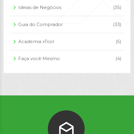
Ideias de Negócios
(35)
arrow_forward_ios
Guia do Comprador
(33)
arrow_forward_ios
Academia xTool
(5)
arrow_forward_ios
Faça você Mesmo
(4)
arrow_forward_ios