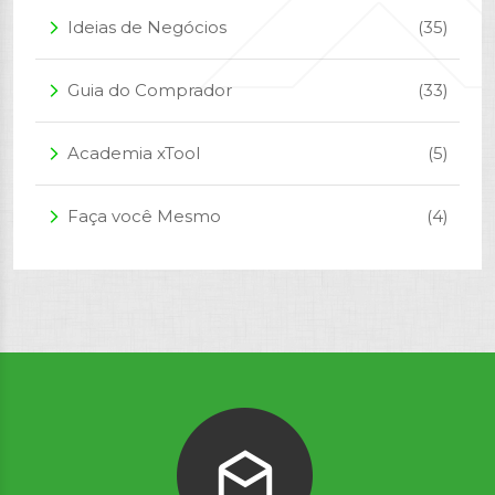
Ideias de Negócios
(35)
arrow_forward_ios
Guia do Comprador
(33)
arrow_forward_ios
Academia xTool
(5)
arrow_forward_ios
Faça você Mesmo
(4)
arrow_forward_ios