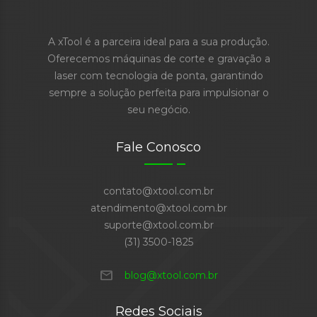
A xTool é a parceira ideal para a sua produção.
Oferecemos máquinas de corte e gravação a
laser com tecnologia de ponta, garantindo
sempre a solução perfeita para impulsionar o
seu negócio.
Fale Conosco
contato@xtool.com.br
atendimento@xtool.com.br
suporte@xtool.com.br
(31) 3500-1825
mail
blog@xtool.com.br
Redes Sociais