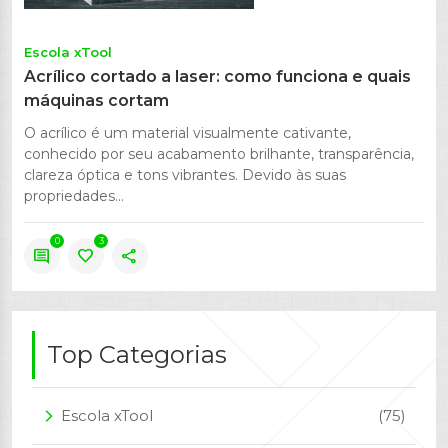
Escola xTool
Acrílico cortado a laser: como funciona e quais
máquinas cortam
O acrílico é um material visualmente cativante,
conhecido por seu acabamento brilhante, transparência,
clareza óptica e tons vibrantes. Devido às suas
propriedades...
0
3
comment
favorite
share
Top Categorias
Escola xTool
(75)
arrow_forward_ios