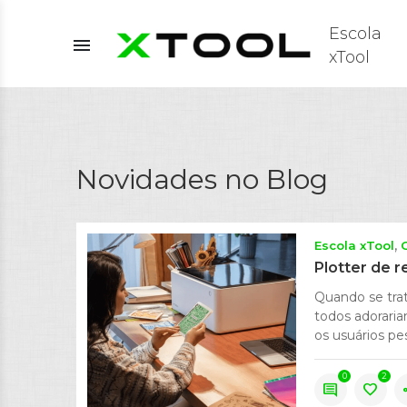
Escola
menu
xTool
Novidades no Blog
Escola xTool
Plotter de r
Quando se trat
todos adoraria
os usuários pe
0
2
comment
favorite
s