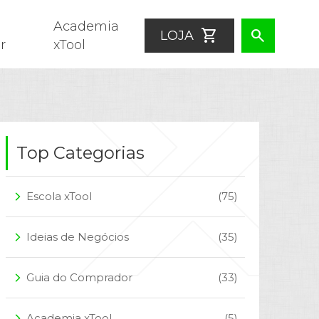
Academia
shopping_cart
search
LOJA
r
xTool
Top Categorias
Escola xTool
(75)
arrow_forward_ios
Ideias de Negócios
(35)
arrow_forward_ios
Guia do Comprador
(33)
arrow_forward_ios
Academia xTool
(5)
arrow_forward_ios