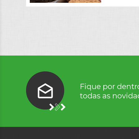
Fique por dentr
todas as novida