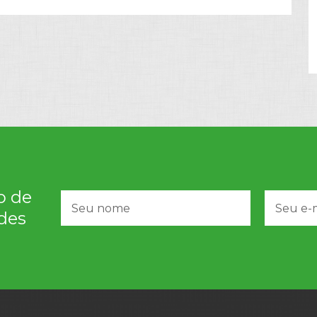
o de
des