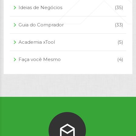
Ideias de Negócios
(35)
arrow_forward_ios
Guia do Comprador
(33)
arrow_forward_ios
Academia xTool
(5)
arrow_forward_ios
Faça você Mesmo
(4)
arrow_forward_ios