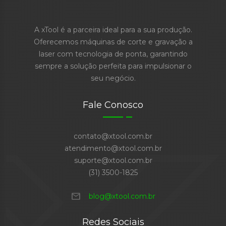
A xTool é a parceira ideal para a sua produção.
Oferecemos máquinas de corte e gravação a
laser com tecnologia de ponta, garantindo
sempre a solução perfeita para impulsionar o
seu negócio.
Fale Conosco
contato@xtool.com.br
atendimento@xtool.com.br
suporte@xtool.com.br
(31) 3500-1825
mail
blog@xtool.com.br
Redes Sociais