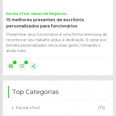
Escola xTool
Ideias de Negócios
15 melhores presentes de escritório
personalizados para funcionários
Presentear seus funcionários é uma forma atenciosa de
reconhecer seu trabalho árduo e dedicação. E optar por
brindes personalizados eleva esse gesto, tornando-o
ainda mais...
0
0
comment
favorite
share
Top Categorias
Escola xTool
(75)
arrow_forward_ios