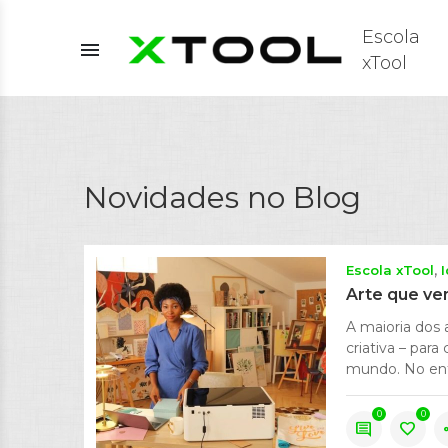
Escola
menu
xTool
Novidades no Blog
Escola xTool
Arte que ven
A maioria dos 
criativa – par
mundo. No enta
0
0
comment
favorite
s