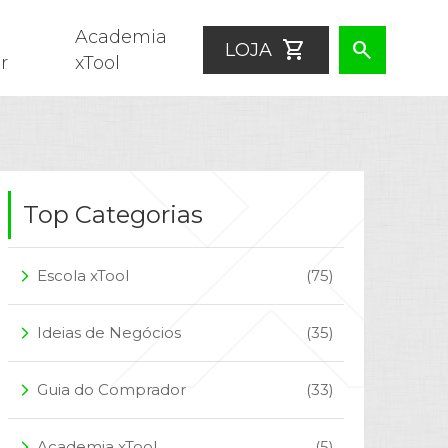
Academia
shopping_cart
search
LOJA
r
xTool
Top Categorias
Escola xTool
(75)
arrow_forward_ios
Ideias de Negócios
(35)
arrow_forward_ios
Guia do Comprador
(33)
arrow_forward_ios
Academia xTool
(5)
arrow_forward_ios