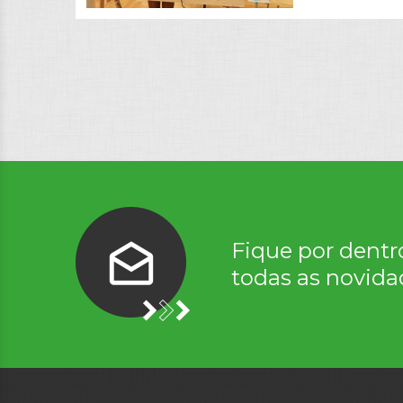
Fique por dentr
todas as novida