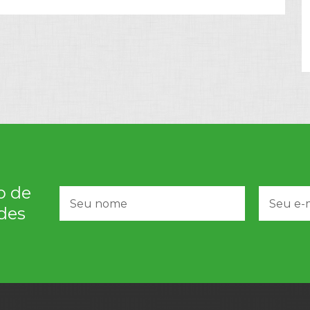
o de
des