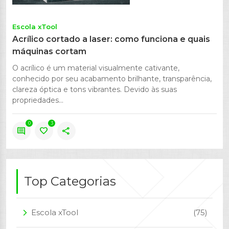
Escola xTool
Acrílico cortado a laser: como funciona e quais
máquinas cortam
O acrílico é um material visualmente cativante,
conhecido por seu acabamento brilhante, transparência,
clareza óptica e tons vibrantes. Devido às suas
propriedades...
0
3
comment
favorite
share
Top Categorias
Escola xTool
(75)
arrow_forward_ios