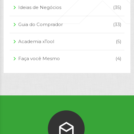
Ideias de Negócios
(35)
arrow_forward_ios
Guia do Comprador
(33)
arrow_forward_ios
Academia xTool
(5)
arrow_forward_ios
Faça você Mesmo
(4)
arrow_forward_ios