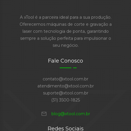
A xTool é a parceira ideal para a sua produção.
Oferecemos máquinas de corte e gravação a
laser com tecnologia de ponta, garantindo
sempre a solução perfeita para impulsionar o
seu negócio.
Fale Conosco
contato@xtool.com.br
atendimento@xtool.com.br
suporte@xtool.com.br
(31) 3500-1825
mail
blog@xtool.com.br
Redes Sociais