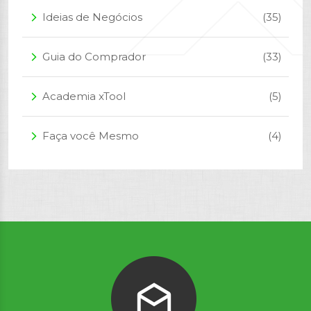
Ideias de Negócios
(35)
arrow_forward_ios
Guia do Comprador
(33)
arrow_forward_ios
Academia xTool
(5)
arrow_forward_ios
Faça você Mesmo
(4)
arrow_forward_ios