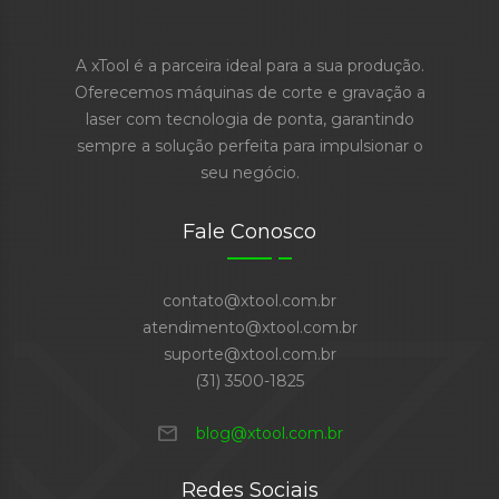
A xTool é a parceira ideal para a sua produção.
Oferecemos máquinas de corte e gravação a
laser com tecnologia de ponta, garantindo
sempre a solução perfeita para impulsionar o
seu negócio.
Fale Conosco
contato@xtool.com.br
atendimento@xtool.com.br
suporte@xtool.com.br
(31) 3500-1825
mail
blog@xtool.com.br
Redes Sociais