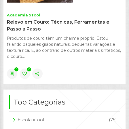
Academia xTool
Relevo em Couro: Técnicas, Ferramentas e
Passo a Passo
Produtos de couro têm um charme próprio. Estou
falando daqueles grãos naturais, pequenas variações e
textura rica. E, ao contrário de outros materiais sintéticos,
o couro...
0
0
comment
favorite
share
Top Categorias
Escola xTool
(75)
arrow_forward_ios