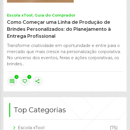
Escola xTool
Guia do Comprador
Como Começar uma Linha de Produção de
Brindes Personalizados: do Planejamento à
Entrega Profissional
Transforme criatividade em oportunidade e entre para o
mercado que mais cresce na personalização corporativa.
No universo dos eventos, feiras e ações corporativas, os
brindes...
0
1
comment
favorite
share
Top Categorias
Escola xTool
(75)
arrow_forward_ios