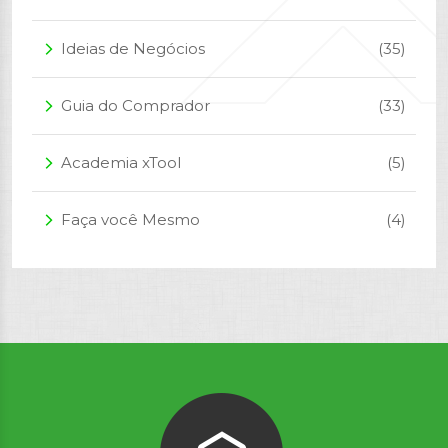
Ideias de Negócios
(35)
arrow_forward_ios
Guia do Comprador
(33)
arrow_forward_ios
Academia xTool
(5)
arrow_forward_ios
Faça você Mesmo
(4)
arrow_forward_ios