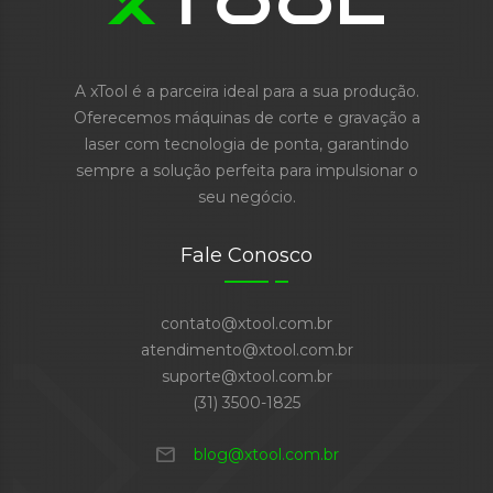
A xTool é a parceira ideal para a sua produção.
Oferecemos máquinas de corte e gravação a
laser com tecnologia de ponta, garantindo
sempre a solução perfeita para impulsionar o
seu negócio.
Fale Conosco
contato@xtool.com.br
atendimento@xtool.com.br
suporte@xtool.com.br
(31) 3500-1825
mail
blog@xtool.com.br