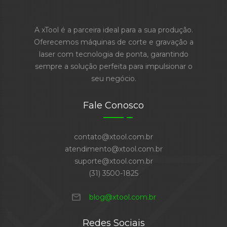
A xTool é a parceira ideal para a sua produção.
Oferecemos máquinas de corte e gravação a
laser com tecnologia de ponta, garantindo
sempre a solução perfeita para impulsionar o
seu negócio.
Fale Conosco
contato@xtool.com.br
atendimento@xtool.com.br
suporte@xtool.com.br
(31) 3500-1825
mail
blog@xtool.com.br
Redes Sociais