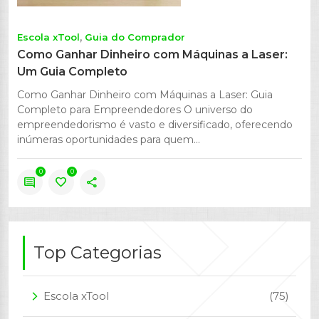
Escola xTool
Guia do Comprador
Como Ganhar Dinheiro com Máquinas a Laser:
Um Guia Completo
Como Ganhar Dinheiro com Máquinas a Laser: Guia
Completo para Empreendedores O universo do
empreendedorismo é vasto e diversificado, oferecendo
inúmeras oportunidades para quem...
0
0
comment
favorite
share
Top Categorias
Escola xTool
(75)
arrow_forward_ios