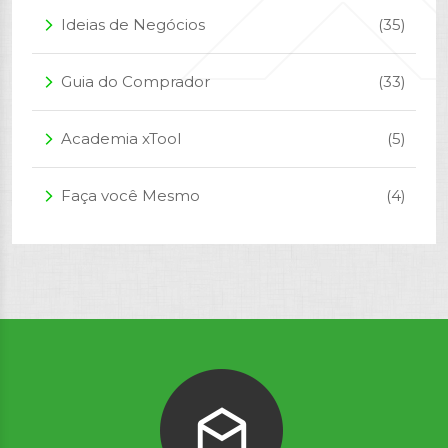
Ideias de Negócios
(35)
arrow_forward_ios
Guia do Comprador
(33)
arrow_forward_ios
Academia xTool
(5)
arrow_forward_ios
Faça você Mesmo
(4)
arrow_forward_ios