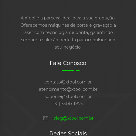
A xTool é a parceira ideal para a sua produção.
Oferecemos máquinas de corte e gravação a
laser com tecnologia de ponta, garantindo
sempre a solução perfeita para impulsionar o
seu negócio.
Fale Conosco
contato@xtool.com.br
atendimento@xtool.com.br
suporte@xtool.com.br
(31) 3500-1825
mail
blog@xtool.com.br
Redes Sociais