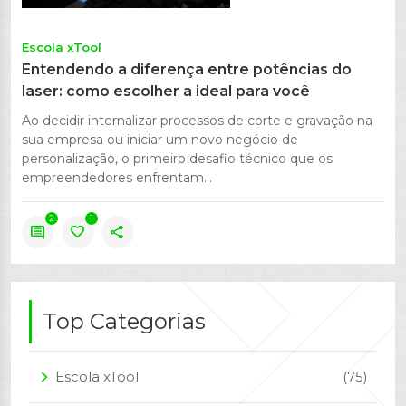
Escola xTool
Entendendo a diferença entre potências do
laser: como escolher a ideal para você
Ao decidir internalizar processos de corte e gravação na
sua empresa ou iniciar um novo negócio de
personalização, o primeiro desafio técnico que os
empreendedores enfrentam...
2
1
comment
favorite
share
Top Categorias
Escola xTool
(75)
arrow_forward_ios