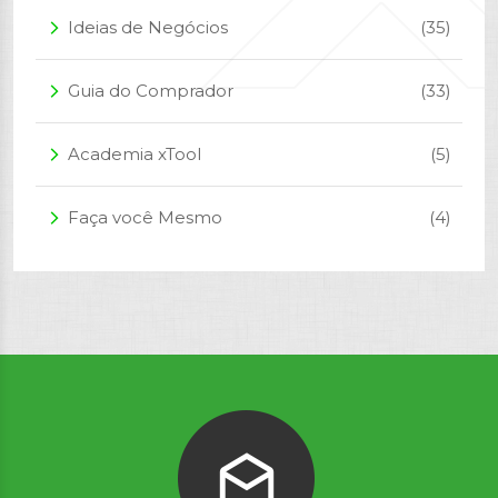
Ideias de Negócios
(35)
arrow_forward_ios
Guia do Comprador
(33)
arrow_forward_ios
Academia xTool
(5)
arrow_forward_ios
Faça você Mesmo
(4)
arrow_forward_ios