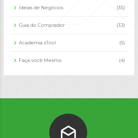
Ideias de Negócios
(35)
arrow_forward_ios
Guia do Comprador
(33)
arrow_forward_ios
Academia xTool
(5)
arrow_forward_ios
Faça você Mesmo
(4)
arrow_forward_ios