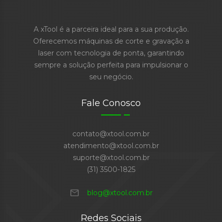
A xTool é a parceira ideal para a sua produção.
Oferecemos máquinas de corte e gravação a
laser com tecnologia de ponta, garantindo
sempre a solução perfeita para impulsionar o
seu negócio.
Fale Conosco
contato@xtool.com.br
atendimento@xtool.com.br
suporte@xtool.com.br
(31) 3500-1825
mail
blog@xtool.com.br
Redes Sociais