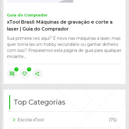
Guia do Comprador
xTool Brasil: Máquinas de gravação e corte a
laser | Guia do Comprador
Sua primeira vez aqui? É novo nas máquinas a laser, mas
quer torná-las um hobby secundário ou ganhar dinheiro
com isso? Preparamos esta página de guia para qualquer
iniciante...
0
6
comment
favorite
share
Top Categorias
Escola xTool
(75)
arrow_forward_ios