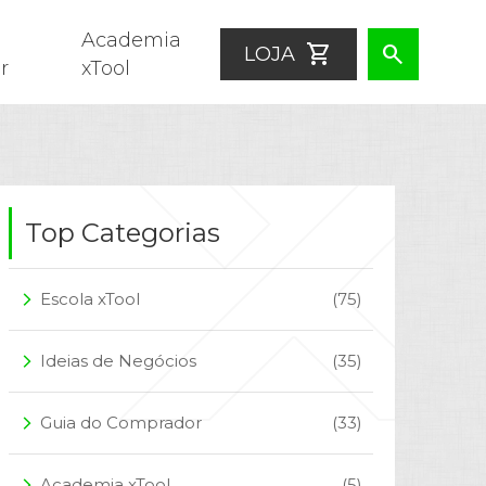
Academia
shopping_cart
search
LOJA
r
xTool
Top Categorias
Escola xTool
(75)
arrow_forward_ios
Ideias de Negócios
(35)
arrow_forward_ios
Guia do Comprador
(33)
arrow_forward_ios
Academia xTool
(5)
arrow_forward_ios