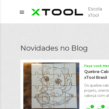
Escola
menu
xTool
Novidades no Blog
Faça você M
Quebra-Cabeç
xTool Brasil
Os quebra-cabe
projeto, orien
cabeça com al
0
2