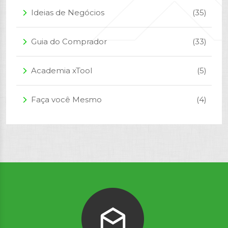
Ideias de Negócios
(35)
arrow_forward_ios
Guia do Comprador
(33)
arrow_forward_ios
Academia xTool
(5)
arrow_forward_ios
Faça você Mesmo
(4)
arrow_forward_ios