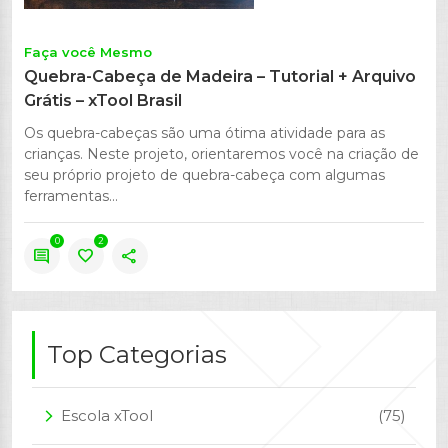
Faça você Mesmo
Quebra-Cabeça de Madeira – Tutorial + Arquivo
Grátis – xTool Brasil
Os quebra-cabeças são uma ótima atividade para as
crianças. Neste projeto, orientaremos você na criação de
seu próprio projeto de quebra-cabeça com algumas
ferramentas...
0
2
comment
favorite
share
Top Categorias
Escola xTool
(75)
arrow_forward_ios