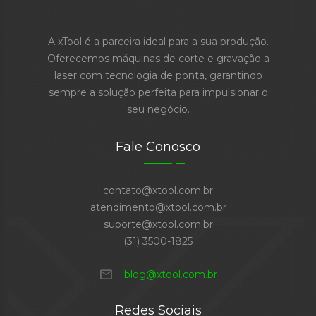
A xTool é a parceira ideal para a sua produção.
Oferecemos máquinas de corte e gravação a
laser com tecnologia de ponta, garantindo
sempre a solução perfeita para impulsionar o
seu negócio.
Fale Conosco
contato@xtool.com.br
atendimento@xtool.com.br
suporte@xtool.com.br
(31) 3500-1825
mail
blog@xtool.com.br
Redes Sociais