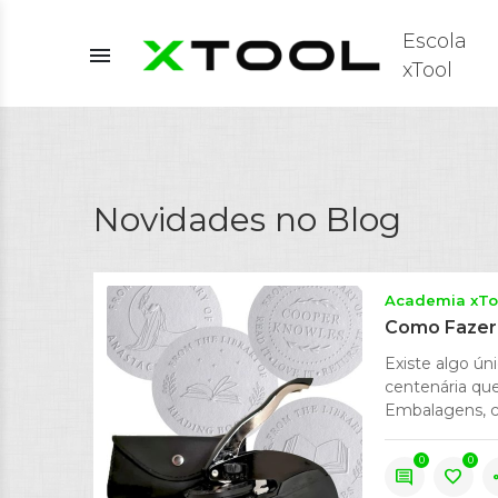
Escola
menu
xTool
Novidades no Blog
Academia xTo
Como Fazer 
Existe algo ún
centenária que
Embalagens, con
0
0
comment
favorite
s