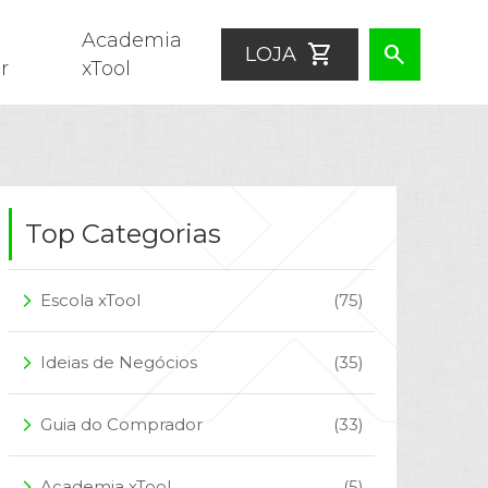
Academia
shopping_cart
search
LOJA
r
xTool
Top Categorias
Escola xTool
(75)
arrow_forward_ios
Ideias de Negócios
(35)
arrow_forward_ios
Guia do Comprador
(33)
arrow_forward_ios
Academia xTool
(5)
arrow_forward_ios