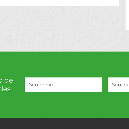
o de
des