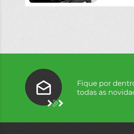
Fique por dentr
todas as novida