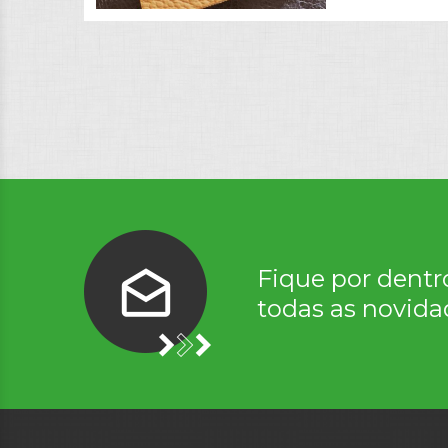
Fique por dentr
todas as novida