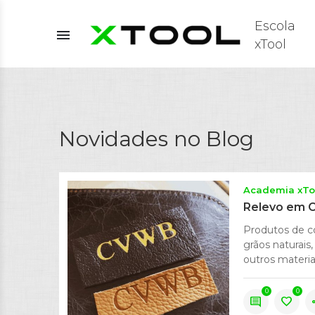
Escola
menu
xTool
Novidades no Blog
Academia xTo
Relevo em C
Produtos de c
grãos naturais,
outros materiai
0
0
comment
favorite
s