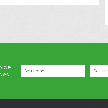
o de
des