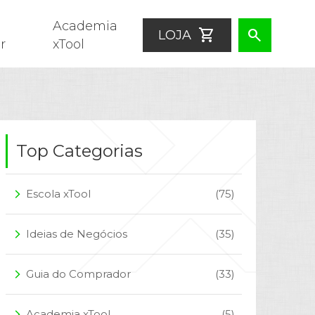
Academia
shopping_cart
search
LOJA
r
xTool
Top Categorias
Escola xTool
(75)
arrow_forward_ios
Ideias de Negócios
(35)
arrow_forward_ios
Guia do Comprador
(33)
arrow_forward_ios
Academia xTool
(5)
arrow_forward_ios