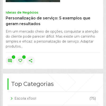
Ideias de Negócios
Personalização de serviço: 5 exemplos que
geram resultados
Em um mercado cheio de opções, conquistar a atenção
do cliente pode parecer difícil. Mas existe um caminho
simples e eficaz: a personalização de serviço. Adaptar
produtos...
0
2
comment
favorite
share
Top Categorias
Escola xTool
(75)
arrow_forward_ios