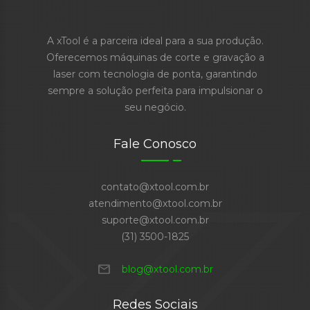
A xTool é a parceira ideal para a sua produção.
Oferecemos máquinas de corte e gravação a
laser com tecnologia de ponta, garantindo
sempre a solução perfeita para impulsionar o
seu negócio.
Fale Conosco
contato@xtool.com.br
atendimento@xtool.com.br
suporte@xtool.com.br
(31) 3500-1825
mail
blog@xtool.com.br
Redes Sociais