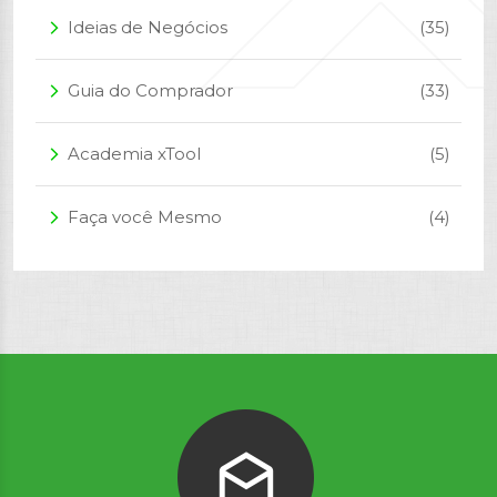
Ideias de Negócios
(35)
arrow_forward_ios
Guia do Comprador
(33)
arrow_forward_ios
Academia xTool
(5)
arrow_forward_ios
Faça você Mesmo
(4)
arrow_forward_ios