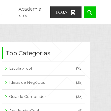
Academia
shopping_cart
search
LOJA
r
xTool
Top Categorias
Escola xTool
(75)
arrow_forward_ios
Ideias de Negócios
(35)
arrow_forward_ios
Guia do Comprador
(33)
arrow_forward_ios
Academia xTool
(5)
arrow_forward_ios