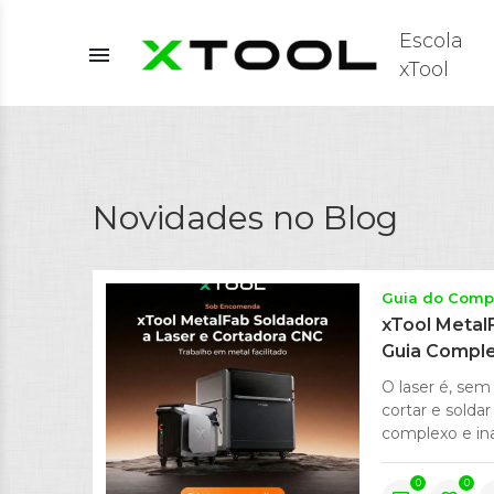
Escola
menu
xTool
Novidades no Blog
Guia do Comp
xTool Metal
Guia Compl
O laser é, se
cortar e solda
complexo e ina
0
0