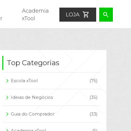
Academia
shopping_cart
search
LOJA
r
xTool
Top Categorias
Escola xTool
(75)
arrow_forward_ios
Ideias de Negócios
(35)
arrow_forward_ios
Guia do Comprador
(33)
arrow_forward_ios
Academia xTool
(5)
arrow_forward_ios