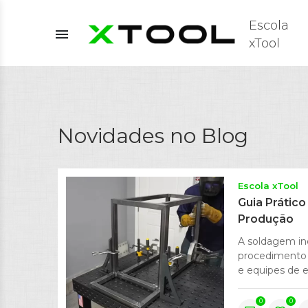
Escola
menu
xTool
Novidades no Blog
Escola xTool
Guia Prátic
Produção
A soldagem in
procedimento r
e equipes de e
0
0