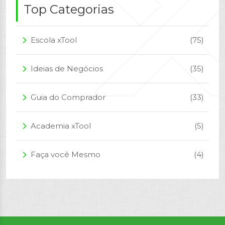
Top Categorias
Escola xTool
(75)
arrow_forward_ios
Ideias de Negócios
(35)
arrow_forward_ios
Guia do Comprador
(33)
arrow_forward_ios
Academia xTool
(5)
arrow_forward_ios
Faça você Mesmo
(4)
arrow_forward_ios