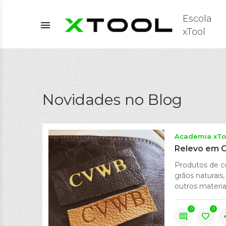
Escola
menu
xTool
Novidades no Blog
Academia xTo
Relevo em C
Produtos de c
grãos naturais,
outros materiai
0
0
comment
favorite
s