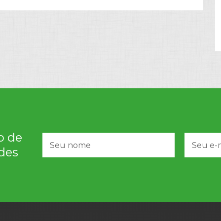
o de
des