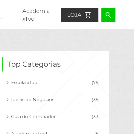
Academia
shopping_cart
search
LOJA
r
xTool
Top Categorias
Escola xTool
(75)
arrow_forward_ios
Ideias de Negócios
(35)
arrow_forward_ios
Guia do Comprador
(33)
arrow_forward_ios
Academia xTool
(5)
arrow_forward_ios