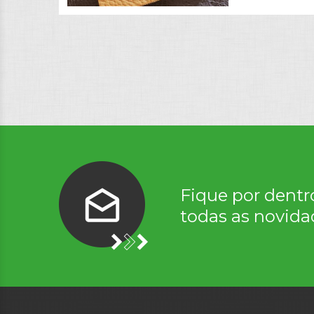
Fique por dentr
todas as novida