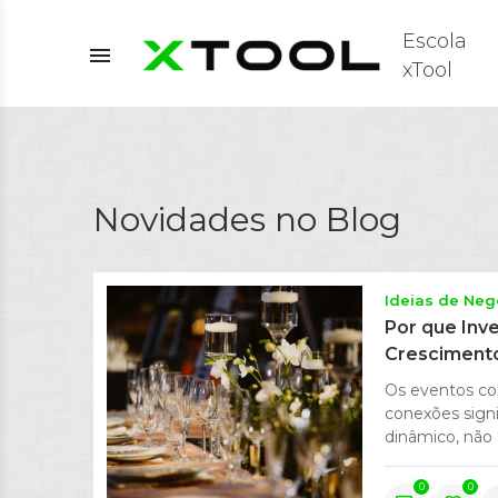
Escola
menu
xTool
Novidades no Blog
Ideias de Neg
Por que Inve
Cresciment
Os eventos cor
conexões signi
dinâmico, não 
0
0