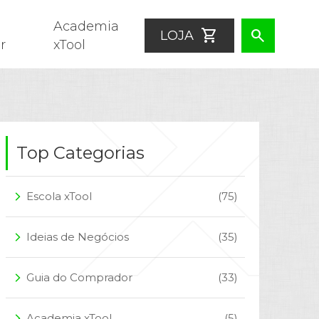
Academia
shopping_cart
search
LOJA
r
xTool
Top Categorias
Escola xTool
(75)
arrow_forward_ios
Ideias de Negócios
(35)
arrow_forward_ios
Guia do Comprador
(33)
arrow_forward_ios
Academia xTool
(5)
arrow_forward_ios