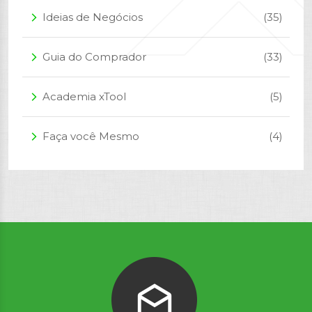
Ideias de Negócios
(35)
arrow_forward_ios
Guia do Comprador
(33)
arrow_forward_ios
Academia xTool
(5)
arrow_forward_ios
Faça você Mesmo
(4)
arrow_forward_ios