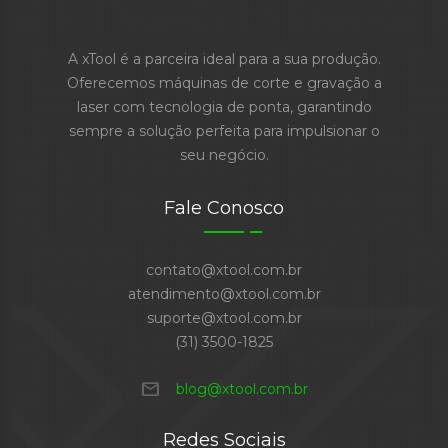
A xTool é a parceira ideal para a sua produção.
Oferecemos máquinas de corte e gravação a
laser com tecnologia de ponta, garantindo
sempre a solução perfeita para impulsionar o
seu negócio.
Fale Conosco
contato@xtool.com.br
atendimento@xtool.com.br
suporte@xtool.com.br
(31) 3500-1825
mail
blog@xtool.com.br
Redes Sociais