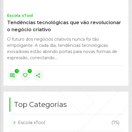
Escola xTool
Tendências tecnológicas que vão revolucionar
o negócio criativo
O futuro dos negócios criativos nunca foi tão
empolgante. A cada dia, tendências tecnológicas
inovadoras estão abrindo portas para novas formas de
expressão, conectando...
0
0
comment
favorite
share
Top Categorias
Escola xTool
(75)
arrow_forward_ios