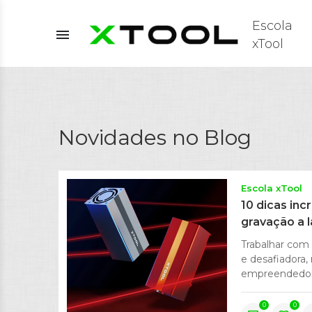
Escola
menu
xTool
Novidades no Blog
Escola xTool
10 dicas in
gravação a l
Trabalhar com
e desafiadora,
empreendedor,
0
0