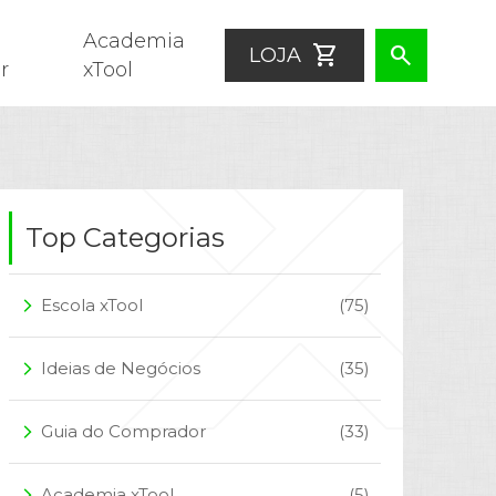
Academia
shopping_cart
search
LOJA
r
xTool
Top Categorias
Escola xTool
(75)
arrow_forward_ios
Ideias de Negócios
(35)
arrow_forward_ios
Guia do Comprador
(33)
arrow_forward_ios
Academia xTool
(5)
arrow_forward_ios